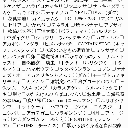
トケノザ
ハラビロカマキリ
ツユクサ
サトキマダラヒ
カゲ
カキドオシ
チャミノガ
NEAL
DUG（ダグ）
葛葉緑地
カイガラムシ
PC
286・288
マメコガネ
セリア
むかわ竜
テネラル
焼きバナナ
アジサイ
松輪バス停
三浦大根
ボランティア
ハルジオン
トウダイグサ
ショウリョウバッタモドキ
カブトムシ
アカボシゴマダラ
ヒメハナバチ
CAPTAIN STAG（キャ
プテンスタッグ）
水辺のいきもの調査隊
ミソサザイ
ヒナバッタ
卵
恐竜博2019
かながわのナショナル・ト
ラスト
自然観察
幼虫
トチノキ
ルリシジミ
ホタ
ルブクロ
ハマボウフウ
ツタバウンラン
コブシ
オオ
ミズアオ
アカスジキンカメムシ
ダム
モモブトカミキ
リモドキ
ミノムシ
溶岩窯パン工房ブロードバウム
三
保ダム
2人キャンプ
カラスアゲハ
クルマバッタモド
キ
親と子のたんけんひろばコンパス
お土産
自然観察
の森Diary
庚申塚
Coleman（コールマン）
ルリボシヤ
ンマ
ホットケーキ
ハマユウ
ツバメ
コミスジ
オ
ニシバリ
アカテガニ
ウラギンシジミ
4月
アヒージ
ョ
オカダンゴムシ
ぬりえ
FRONTIER（フロンティ
ア）
CHUMS（チャムス）
駅から歩く身近な自然観察