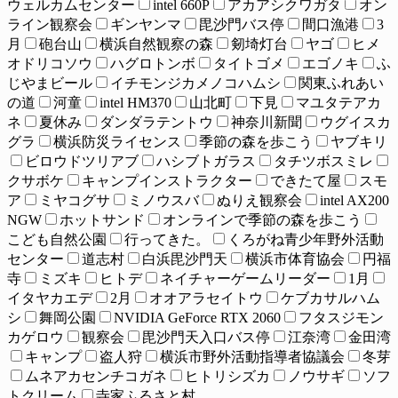
ウェルカムセンター
intel 660P
アカアシクワガタ
オン
ライン観察会
ギンヤンマ
毘沙門バス停
間口漁港
3
月
砲台山
横浜自然観察の森
剱埼灯台
ヤゴ
ヒメ
オドリコソウ
ハグロトンボ
タイトゴメ
エゴノキ
ふ
じやまビール
イチモンジカメノコハムシ
関東ふれあい
の道
河童
intel HM370
山北町
下見
マユタテアカ
ネ
夏休み
ダンダラテントウ
神奈川新聞
ウグイスカ
グラ
横浜防災ライセンス
季節の森を歩こう
ヤブキリ
ビロウドツリアブ
ハシブトガラス
タチツボスミレ
クサボケ
キャンプインストラクター
できたて屋
スモ
ア
ミヤコグサ
ミノウスバ
ぬりえ観察会
intel AX200
NGW
ホットサンド
オンラインで季節の森を歩こう
こども自然公園
行ってきた。
くろがね青少年野外活動
センター
道志村
白浜毘沙門天
横浜市体育協会
円福
寺
ミズキ
ヒトデ
ネイチャーゲームリーダー
1月
イタヤカエデ
2月
オオアラセイトウ
ケブカサルハム
シ
舞岡公園
NVIDIA GeForce RTX 2060
フタスジモン
カゲロウ
観察会
毘沙門天入口バス停
江奈湾
金田湾
キャンプ
盗人狩
横浜市野外活動指導者協議会
冬芽
ムネアカセンチコガネ
ヒトリシズカ
ノウサギ
ソフ
トクリーム
寺家ふるさと村