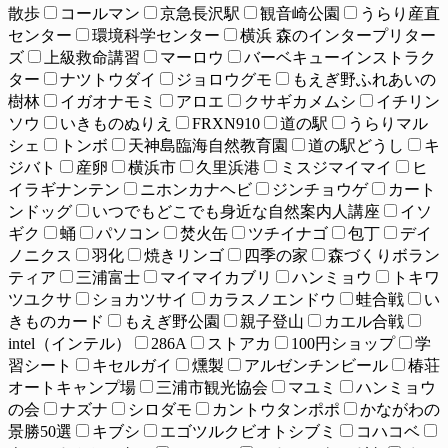
散歩
コールマン
京急長沢駅
観音崎公園
うらり産直
センター
環境科学センター
横浜 森のインタープリター
ズ
上級救命講習
マーロウ
バーベキューインストラク
ター
ナツトウダイ
ジョロウグモ
もえぎ野ふれあいの
樹林
イガオナモミ
アロエ
クサギカメムシ
イチリン
ソウ
いきものぬりえ
FRXN910
道の駅
うらりマル
シェ
トンボ
天神島臨海自然教育園
道の駅どうし
キ
ジバト
産卵
横浜市
久里浜港
ミスジマイマイ
ヒ
イラギナンテン
ニホンカナヘビ
ジンチョウゲ
カート
ンドッグ
いつでもどこでも身近な自然案内人講座
イソ
ギク
蛹
パソコン
焚火缶
ツチイナゴ
包丁
デイ
ノニクス
羽化
焼きリンゴ
四季の家
森づくりボラン
ティア
三浦富士
マイマイカブリ
ハンミョウ
トキワ
ツユクサ
ショカツサイ
カラスノエンドウ
蛙合戦
い
きものカード
もえぎ野公園
親子登山
カエル合戦
intel（インテル）
286A
ストアカ
100円ショップ
学
習シート
キセルガイ
燻製
アルゼンチンビール
椿荘
オートキャンプ場
三浦市観光協会
マユミ
ハンミョウ
の会
ナズナ
シロダモ
カントウタンポポ
かながわの
景勝50選
キブシ
エゴツルクビオトシブミ
コハコベ