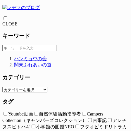
CLOSE
キーワード
ハンミョウの会
関東ふれあいの道
カテゴリー
タグ
Youtube動画
自然体験活動指導者
Campers
Collection（キャンパーズコレクション）
古事記
アレチ
ヌスビトハギ
小学館の図鑑NEO
フタオビミドリトラカ