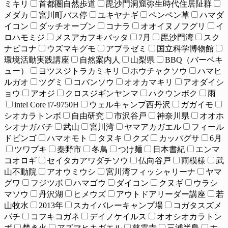
ミキリ
首都圏自然歩道
毘沙門洞窟弥生時代住居阯群
メダカ
宮川町バス停
ユキヤナギ
ペンペン草
ハマダ
イコン
ダッチオーブン
コナラ
オオイヌノフグリ
イ
ロハモミジ
メスアカフキバッタ
7月
毘沙門湾
スク
ナビコナ
ウズマキグモ
アブラゼミ
国立科学博物館
環境活動実践講座
自然案内人
山梨県
BBQ（バーベキ
ュー）
ヨツスジトラカミキリ
ホウチャクソウ
ハマヒ
ルガオ
ツグミ
コバンソウ
オオカマキリ
アオダイシ
ョウ
アオジ
クロスジギンヤンマ
ハクウンボク
雨
intel Core i7-9750H
ウェルキャンプ西丹沢
ガガイモ
シオカラトンボ
自由研究
市沢谷戸
神奈川県
オオホ
シオナガバチ
武山
宮川湾
ヤマアカガエル
フィール
ドビンゴ
ハマオモト
タヌキ
クズ
カッパグサ
6月
ツワブキ
秦野市
冬鳥
つけ麺
日本書紀
エンマ
コオロギ
セイタカアワダチソウ
仏向谷戸
雨模様
武
山不動院
アオウミウシ
宮川湾フィッシャリーナ
ヤマ
グワ
フジツボ
ハマゴウ
ダイコン
クヌギ
ウラシ
マソウ
丹沢湖
ヒメウズ
アウトドアリーダー講座
若
山牧水
2013年
スカイバレーキャンプ場
コガタスズメ
バチ
コフキコガネ
デイノケイルス
オオシオカラトン
ボ
焚き火
アズマヒキガエル
慈雲寺
三浦半島
ホ