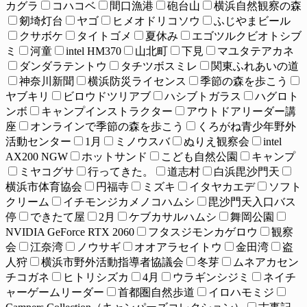
カグラ
コハコベ
間口漁港
砲台山
横浜自然観察の森
剱埼灯台
ヤゴ
ヒメオドリコソウ
ふじやまビール
クサボケ
タイトゴメ
夏休み
エゴツルクビオトシブ
ミ
河童
intel HM370
山北町
下見
マユタテアカネ
ダンダラテントウ
タチツボスミレ
関東ふれあいの道
神奈川新聞
横浜防災ライセンス
季節の森を歩こう
ヤブキリ
ビロウドツリアブ
ハシブトガラス
ハグロト
ンボ
キャンプインストラクター
アウトドアリーダー講
座
オンラインで季節の森を歩こう
くろがね青少年野外
活動センター
1月
ミノウスバ
ぬりえ観察会
intel
AX200 NGW
ホットサンド
こども自然公園
キャンプ
ミヤコグサ
行ってきた。
道志村
白浜毘沙門天
横浜市体育協会
円福寺
ミズキ
イタヤカエデ
ソフト
クリーム
イチモンジカメノコハムシ
毘沙門天入口バス
停
できたて屋
2月
ケブカサルハムシ
舞岡公園
NVIDIA GeForce RTX 2060
フタスジモンカゲロウ
観察
会
江奈湾
ノウサギ
オオアラセイトウ
金田湾
盗
人狩
横浜市野外活動指導者協議会
冬芽
ムネアカセン
チコガネ
ヒトリシズカ
4月
ウラギンシジミ
ネイチ
ャーゲームリーダー
首都圏自然歩道
イロハモミジ