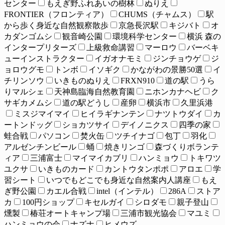
センター
もえぎ野ふれあいの樹林
ぬりえ
FRONTIER（フロンティア）
CHUMS（チャムス）
駅
から歩く身近な自然観察散歩
京急長沢駅
キジバト
オ
カダンゴムシ
観音崎公園
環境科学センター
横浜 森の
インタープリターズ
上級救命講習
マーロウ
バーベキ
ューインストラクター
イガオナモミ
ジンチョウゲ
ジ
ョロウグモ
トンボ
イソギク
かながわの景勝50選
イ
チリンソウ
いきものぬりえ
FRXN910
道の駅
うら
りマルシェ
天神島臨海自然教育園
ニホンカナヘビ
ク
サギカメムシ
道の駅どうし
産卵
横浜市
久里浜港
ミスジマイマイ
ヒイラギナンテン
ナツトウダイ
カ
ートンドッグ
ショカツサイ
デイノニクス
四季の家
蛙合戦
パソコン
焚火缶
ツチイナゴ
包丁
羽化
アルゼンチンビール
蛹
焼きリンゴ
森づくりボランテ
ィア
三浦富士
マイマイカブリ
ハンミョウ
トキワツ
ユクサ
いきものカード
カントウタンポポ
アロエ
学
習シート
いつでもどこでも身近な自然案内人講座
もえ
ぎ野公園
カエル合戦
intel（インテル）
286A
ストア
カ
100円ショップ
キセルガイ
シロダモ
親子登山
燻製
椿荘オートキャンプ場
三浦市観光協会
マユミ
ハンミョウの会
ナズナ
ヒメウズ