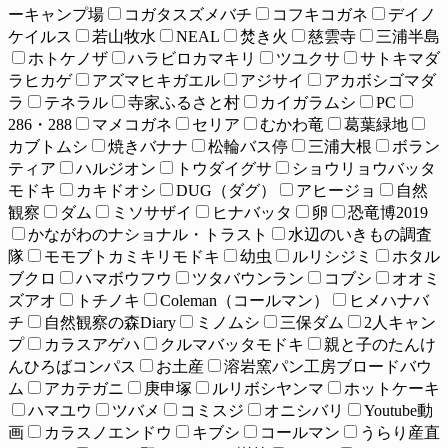
ーキャンプ場
コガタスズメバチ
コフキコガネ
デイノ
ケイルス
若山牧水
NEAL
焚き火
慈雲寺
三浦半島
ホトケノザ
ハラビロカマキリ
ツユクサ
サトキマダ
ラヒカゲ
アズマヒキガエル
アジサイ
アカボシゴマダ
ラ
テネラル
寺家ふるさと村
カイガラムシ
PC
286・288
マメコガネ
セリア
むかわ竜
葛葉緑地
カブトムシ
焼きバナナ
松輪バス停
三浦大根
ボラン
ティア
ハルジオン
トウダイグサ
ショウリョウバッタ
モドキ
カキドオシ
DUG（ダグ）
アヒージョ
自然
観察
ダム
ミソサザイ
ヒナバッタ
卵
恐竜博2019
かながわのナショナル・トラスト
水辺のいきもの調査
隊
モモブトカミキリモドキ
幼虫
ルリシジミ
ホタル
ブクロ
ハマボウフウ
ツタバウンラン
コブシ
オオミ
ズアオ
トチノキ
Coleman（コールマン）
ヒメハナバ
チ
自然観察の森Diary
ミノムシ
三保ダム
2人キャン
プ
カラスアゲハ
クルマバッタモドキ
親と子のたんけ
んひろばコンパス
お土産
溶岩窯パン工房ブロードバウ
ム
アカテガニ
庚申塚
ルリボシヤンマ
ホットケーキ
ハマユウ
ツバメ
コミスジ
オニシバリ
Youtube動
画
カラスノエンドウ
キブシ
コールマン
うらり産直