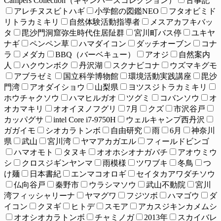
Campers Collection（キャンパーズコレクション）
古事記
アレチヌスビトハギ
小学館の図鑑NEO
フタオビミド
リトラカミキリ
自然体験活動指導者
メスアカフキバッ
タ
毘沙門洞窟弥生時代住居阯群
宮川町バス停
ユキヤ
ナギ
ペンペン草
ハマダイコン
ダッチオーブン
コナ
ラ
メダカ
BBQ（バーベキュー）
アオジ
自然案内
人
ハクウンボク
丹沢湖
スクナビコナ
ウズマキグモ
アブラゼミ
国立科学博物館
環境活動実践講座
毘沙
門湾
アオダイショウ
山梨県
ヨツスジトラカミキリ
ホウチャクソウ
ハマヒルガオ
ツグミ
コバンソウ
オ
オカマキリ
オオイヌノフグリ
7月
クズ
市沢谷戸
カッパグサ
intel Core i7-9750H
ウェルキャンプ西丹沢
ガガイモ
シオカラトンボ
自由研究
雨
6月
神奈川
県
武山
宮川湾
ヤマアカガエル
フィールドビンゴ
ハマオモト
タヌキ
オオホシオナガバチ
アオウミウ
シ
クロスジギンヤンマ
雨模様
ツワブキ
冬鳥
つ
け麺
日本書紀
エンマコオロギ
セイタカアワダチソウ
仏向谷戸
秦野市
ウラシマソウ
武山不動院
宮川
湾フィッシャリーナ
ヤマグワ
フジツボ
ハマゴウ
ダ
イコン
クヌギ
ヒトデ
スモア
アカスジキンカメムシ
オオシオカラトンボ
チャミノガ
2013年
スカイバレ