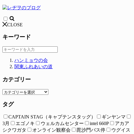
CLOSE
キーワード
ハンミョウの会
関東ふれあいの道
カテゴリー
タグ
CAPTAIN STAG（キャプテンスタッグ）
ギンヤンマ
3月
エゴノキ
ウェルカムセンター
intel 660P
アカア
シクワガタ
オンライン観察会
毘沙門バス停
ウグイス