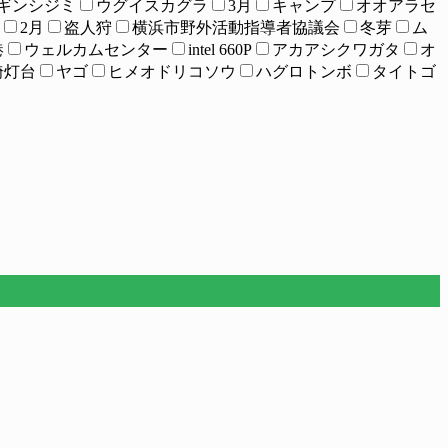
ギンシジミ
ウグイスカグラ
3月
キャンプ
オオアラセ
2月
盗人狩
横浜市野外活動指導者協議会
冬芽
ム
港
ウェルカムセンター
intel 660P
アカアシクワガタ
オ
埼灯台
ヤゴ
ヒメオドリコソウ
ハグロトンボ
タイトゴ