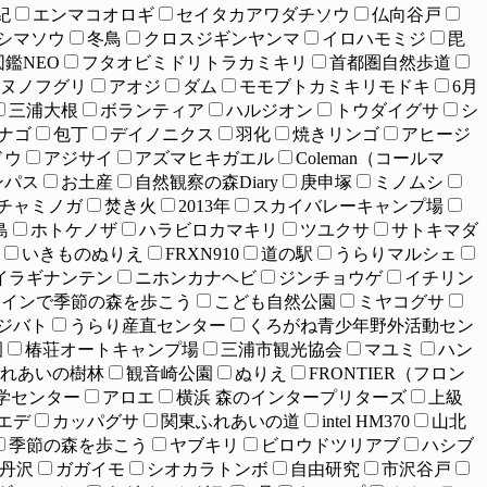
紀
エンマコオロギ
セイタカアワダチソウ
仏向谷戸
シマソウ
冬鳥
クロスジギンヤンマ
イロハモミジ
毘
鑑NEO
フタオビミドリトラカミキリ
首都圏自然歩道
ヌノフグリ
アオジ
ダム
モモブトカミキリモドキ
6月
三浦大根
ボランティア
ハルジオン
トウダイグサ
シ
ナゴ
包丁
デイノニクス
羽化
焼きリンゴ
アヒージ
ドウ
アジサイ
アズマヒキガエル
Coleman（コールマ
ンパス
お土産
自然観察の森Diary
庚申塚
ミノムシ
チャミノガ
焚き火
2013年
スカイバレーキャンプ場
島
ホトケノザ
ハラビロカマキリ
ツユクサ
サトキマダ
いきものぬりえ
FRXN910
道の駅
うらりマルシェ
イラギナンテン
ニホンカナヘビ
ジンチョウゲ
イチリン
ラインで季節の森を歩こう
こども自然公園
ミヤコグサ
ジバト
うらり産直センター
くろがね青少年野外活動セン
園
椿荘オートキャンプ場
三浦市観光協会
マユミ
ハン
れあいの樹林
観音崎公園
ぬりえ
FRONTIER（フロン
学センター
アロエ
横浜 森のインタープリターズ
上級
エデ
カッパグサ
関東ふれあいの道
intel HM370
山北
季節の森を歩こう
ヤブキリ
ビロウドツリアブ
ハシブ
丹沢
ガガイモ
シオカラトンボ
自由研究
市沢谷戸