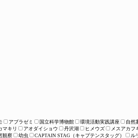
モ
アブラゼミ
国立科学博物館
環境活動実践講座
自然
カマキリ
アオダイショウ
丹沢湖
ヒメウズ
メスアカフ
然観察
幼虫
CAPTAIN STAG（キャプテンスタッグ）
ル