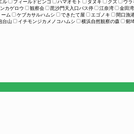
エル
フィールドビンゴ
ハマオモト
タヌキ
クズ
ウラ
ンカゲロウ
観察会
毘沙門天入口バス停
江奈湾
金田湾
リーム
ケブカサルハムシ
できたて屋
エゴノキ
間口漁
砲台山
イチモンジカメノコハムシ
横浜自然観察の森
剱