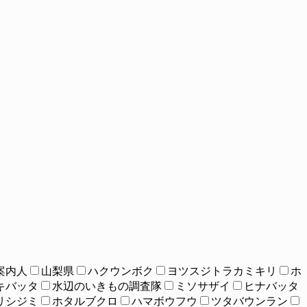
案内人
山梨県
ハクウンボク
ヨツスジトラカミキリ
ホ
キバッタ
水辺のいきもの調査隊
ミソサザイ
ヒナバッタ
リシジミ
ホタルブクロ
ハマボウフウ
ツタバウンラン