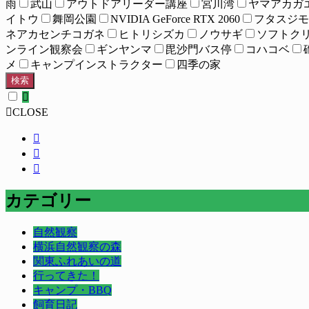
雨
武山
アウトドアリーダー講座
宮川湾
ヤマアカガ
イトウ
舞岡公園
NVIDIA GeForce RTX 2060
フタスジモ
ネアカセンチコガネ
ヒトリシズカ
ノウサギ
ソフトク
ンライン観察会
ギンヤンマ
毘沙門バス停
コハコベ
メ
キャンプインストラクター
四季の家
検索
CLOSE
カテゴリー
自然観察
横浜自然観察の森
関東ふれあいの道
行ってきた！
キャンプ・BBQ
飼育日記