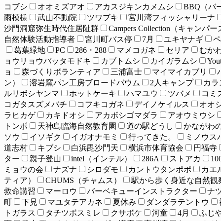
コブシ
オオミズアオ
アカスジキンカメムシ
BBQ（バ
雨模様
武山不動院
ツワブキ
宮川湾フィッシャリーナ
沙門洞窟弥生時代住居阯群
Campers Collection（キ
自然体験活動指導者
宮川町バス停
7月
ユキヤナギ
ペ
葛葉緑地
PC
286・288
マメコガネ
セリア
むか
ョウリョウバッタモドキ
カブトムシ
カイガラムシ
Yo
ョ
森づくりボランティア
三浦富士
マイマイカブリ
ン）
溶岩窯パン工房ブロードバウム
2人キャンプ
カラ
ルリボシヤンマ
ホットケーキ
ハマユウ
ツバメ
コミ
コガタスズメバチ
コフキコガネ
デイノケイルス
オオ
ラヒカゲ
カキドオシ
アカボシゴマダラ
アオウミウシ
トンボ
天神島臨海自然教育園
道の駅どうし
かながわの
ソウ
イソギク
イガオナモミ
行ってきた。
ミノウス
道志村
キブシ
白浜毘沙門天
横浜市体育協会
円福寺
ター
親子登山
intel（インテル）
286A
ストアカ
1
ミョウの会
ナズナ
シロダモ
カントウタンポポ
カエ
ティア）
CHUMS（チャムス）
駅から歩く身近な自然観
救命講習
マーロウ
バーベキューインストラクター
ナ
町
下見
マユタテアカネ
夏休み
ダンダラテントウ
トガラス
タチツボスミレ
クサボケ
河童
4月
ふじ