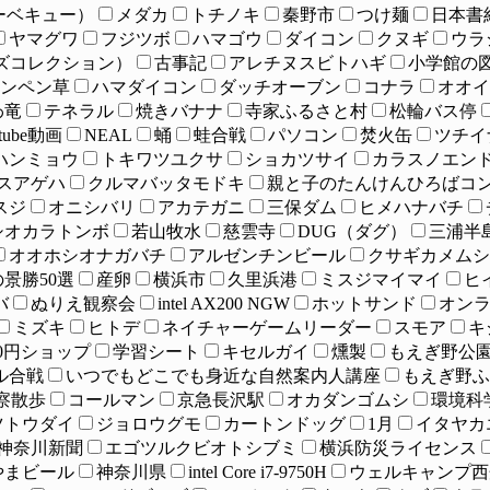
ーベキュー）
メダカ
トチノキ
秦野市
つけ麺
日本書
ヤマグワ
フジツボ
ハマゴウ
ダイコン
クヌギ
ウラ
ャンパーズコレクション）
古事記
アレチヌスビトハギ
小学館の図
ンペン草
ハマダイコン
ダッチオーブン
コナラ
オオイ
わ竜
テネラル
焼きバナナ
寺家ふるさと村
松輪バス停
utube動画
NEAL
蛹
蛙合戦
パソコン
焚火缶
ツチイ
ハンミョウ
トキワツユクサ
ショカツサイ
カラスノエン
スアゲハ
クルマバッタモドキ
親と子のたんけんひろばコ
スジ
オニシバリ
アカテガニ
三保ダム
ヒメハナバチ
シオカラトンボ
若山牧水
慈雲寺
DUG（ダグ）
三浦半
オオホシオナガバチ
アルゼンチンビール
クサギカメムシ
景勝50選
産卵
横浜市
久里浜港
ミスジマイマイ
ヒ
バ
ぬりえ観察会
intel AX200 NGW
ホットサンド
オン
ミズキ
ヒトデ
ネイチャーゲームリーダー
スモア
キ
00円ショップ
学習シート
キセルガイ
燻製
もえぎ野公
ル合戦
いつでもどこでも身近な自然案内人講座
もえぎ野ふ
察散歩
コールマン
京急長沢駅
オカダンゴムシ
環境科
ツトウダイ
ジョロウグモ
カートンドッグ
1月
イタヤカ
神奈川新聞
エゴツルクビオトシブミ
横浜防災ライセンス
やまビール
神奈川県
intel Core i7-9750H
ウェルキャンプ西