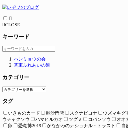
CLOSE
キーワード
ハンミョウの会
関東ふれあいの道
カテゴリー
タグ
いきものカード
毘沙門湾
スクナビコナ
ウズマキグ
ウチャクソウ
ハマヒルガオ
ツグミ
コバンソウ
オオ
卵
恐竜博2019
かながわのナショナル・トラスト
自