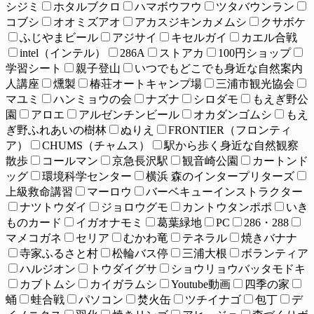
シジミ
ホタルブクロ
ハマボウフウ
ツタバウンラン
コブシ
オオミズアオ
アカスジキンカメムシ
クサボケ
ふじやまビール
アジサイ
キセルガイ
カエル合戦
intel（インテル）
286A
ストアカ
100円ショップ
学習シート
親子登山
いつでもどこでも身近な自然案内
人講座
燻製
椿荘オートキャンプ場
三浦市観光協会
マユミ
ハンミョウの会
ナズナ
シロダモ
もえぎ野公
園
アロエ
アルゼンチンビール
オカダンゴムシ
もえ
ぎ野ふれあいの樹林
ぬりえ
FRONTIER（フロンティ
ア）
CHUMS（チャムス）
駅から歩く身近な自然観察
散歩
コールマン
京急長沢駅
観音崎公園
カートンド
ッグ
環境科学センター
横浜 森のインタープリターズ
上級救命講習
マーロウ
バーベキューインストラクター
ナツトウダイ
ジョロウグモ
カントウタンポポ
いき
ものカード
イガオナモミ
葛葉緑地
PC
286・288
マメコガネ
セリア
むかわ竜
テネラル
焼きバナナ
寺家ふるさと村
松輪バス停
三浦大根
ボランティア
ハルジオン
トウダイグサ
ショウリョウバッタモドキ
カブトムシ
カイガラムシ
Youtube動画
四季の家
蛹
蛙合戦
パソコン
焚火缶
ツチイナゴ
包丁
デ