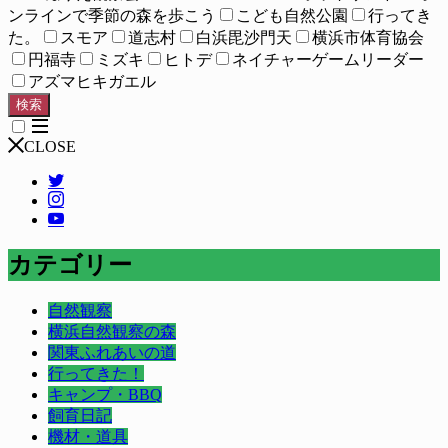
ンラインで季節の森を歩こう
こども自然公園
行ってき
た。
スモア
道志村
白浜毘沙門天
横浜市体育協会
円福寺
ミズキ
ヒトデ
ネイチャーゲームリーダー
アズマヒキガエル
検索
CLOSE
カテゴリー
自然観察
横浜自然観察の森
関東ふれあいの道
行ってきた！
キャンプ・BBQ
飼育日記
機材・道具