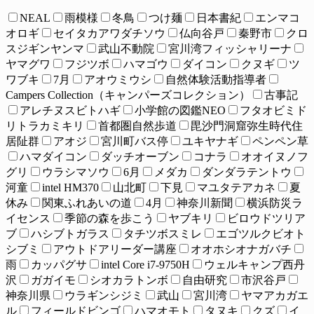
NEAL
雨模様
冬鳥
つけ麺
日本書紀
エンマコ
オロギ
セイタカアワダチソウ
仏向谷戸
秦野市
クロ
スジギンヤンマ
武山不動院
宮川湾フィッシャリーナ
ヤマグワ
フジツボ
ハマゴウ
ダイコン
クヌギ
ツ
ワブキ
7月
アオウミウシ
自然体験活動指導者
Campers Collection（キャンパーズコレクション）
古事記
アレチヌスビトハギ
小学館の図鑑NEO
フタオビミド
リトラカミキリ
首都圏自然歩道
毘沙門洞窟弥生時代住
居阯群
アオジ
宮川町バス停
ユキヤナギ
ペンペン草
ハマダイコン
ダッチオーブン
コナラ
オオイヌノフ
グリ
ウラシマソウ
6月
メダカ
ダンダラテントウ
河童
intel HM370
山北町
下見
マユタテアカネ
夏
休み
関東ふれあいの道
4月
神奈川新聞
横浜防災ラ
イセンス
季節の森を歩こう
ヤブキリ
ビロウドツリア
ブ
ハシブトガラス
タチツボスミレ
エゴツルクビオト
シブミ
アウトドアリーダー講座
オオホシオナガバチ
雨
カッパグサ
intel Core i7-9750H
ウェルキャンプ西丹
沢
ガガイモ
シオカラトンボ
自由研究
市沢谷戸
神奈川県
ウラギンシジミ
武山
宮川湾
ヤマアカガエ
ル
フィールドビンゴ
ハマオモト
タヌキ
クズ
イ