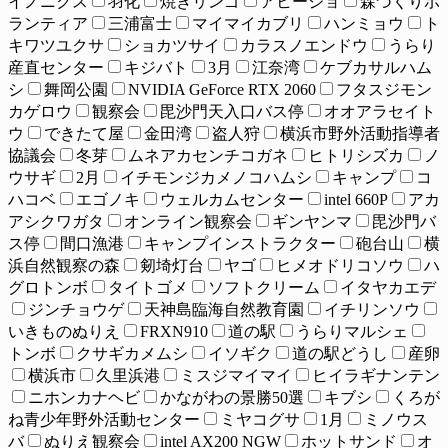
イノニクス
羽化
焼きリンゴ
アヒージョ
森づくりボ
ランティア
三浦富士
マイマイカブリ
ハンミョウ
ト
キワツユクサ
ショカツサイ
カラスノエンドウ
うらり
産直センター
キジバト
3月
江奈湾
ケブカサルハム
シ
舞岡公園
NVIDIA GeForce RTX 2060
フタスジモン
カゲロウ
観察会
毘沙門天入口バス停
オオアラセイト
ウ
できたて屋
金田湾
盗人狩
横浜市野外活動指導者
協議会
冬芽
ムネアカセンチコガネ
ヒトリシズカ
ノ
ウサギ
2月
イチモンジカメノコハムシ
キャンプ
コ
ハコベ
エゴノキ
ウェルカムセンター
intel 660P
アカ
アシクワガタ
オンライン観察会
ギンヤンマ
毘沙門バ
ス停
間口漁港
キャンプインストラクター
砲台山
横
浜自然観察の森
剱埼灯台
ヤゴ
ヒメオドリコソウ
ハ
グロトンボ
タイトゴメ
ソフトクリーム
イタヤカエデ
ジンチョウゲ
天神島臨海自然教育園
イチリンソウ
いきものぬりえ
FRXN910
道の駅
うらりマルシェ
トンボ
クサギカメムシ
イソギク
道の駅どうし
産卵
横浜市
久里浜港
ミスジマイマイ
ヒイラギナンテン
ニホンカナヘビ
かながわの景勝50選
キブシ
くろが
ね青少年野外活動センター
ミヤコグサ
1月
ミノウス
バ
ぬりえ観察会
intel AX200 NGW
ホットサンド
オ