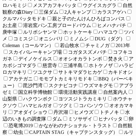
ロハモミジ
メスアカフキバッタ
ウグイスカグラ
自然
観察の森Diary
三保ダム
2人キャンプ
カラスアゲハ
クルマバッタモドキ
親と子のたんけんひろばコンパス
お土産
溶岩窯パン工房ブロードバウム
ヒメハナバチ
庚申塚
ルリボシヤンマ
ホットケーキ
ハマユウ
ツバ
メ
コミスジ
オニシバリ
ミノムシ
DUG（ダグ）
Coleman（コールマン）
若山牧水
チャミノガ
2013年
スカイバレーキャンプ場
コガタスズメバチ
コフキコ
ガネ
デイノケイルス
オオシオカラトンボ
焚き火
ア
カボシゴマダラ
慈雲寺
三浦半島
ホトケノザ
ハラビ
ロカマキリ
ツユクサ
サトキマダラヒカゲ
カキドオシ
アカテガニ
モモブトカミキリモドキ
BBQ（バーベキ
ュー）
毘沙門湾
スクナビコナ
ウズマキグモ
アブラ
ゼミ
国立科学博物館
環境活動実践講座
自然案内人
山梨県
ハクウンボク
ヨツスジトラカミキリ
ホウチャ
クソウ
ハマヒルガオ
ツグミ
コバンソウ
オオカマキ
リ
アオダイショウ
丹沢湖
ヒメウズ
トチノキ
水
辺のいきもの調査隊
ダム
ミソサザイ
ヒナバッタ
卵
恐竜博2019
かながわのナショナル・トラスト
自然観
察
幼虫
CAPTAIN STAG（キャプテンスタッグ）
ルリ