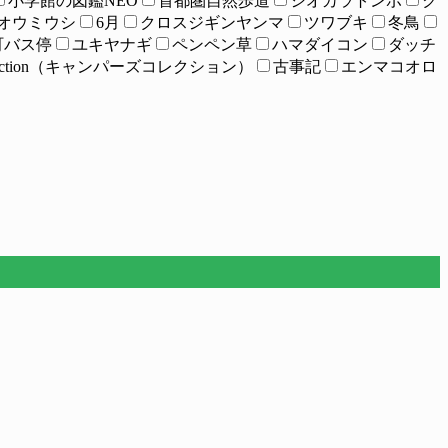
小学館の図鑑NEO
首都圏自然歩道
シオカラトンボ
ク
オウミウシ
6月
クロスジギンヤンマ
ツワブキ
冬鳥
町バス停
ユキヤナギ
ペンペン草
ハマダイコン
ダッチ
Collection（キャンパーズコレクション）
古事記
エンマコオロ