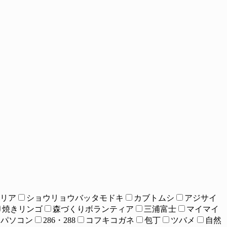
リア
ショウリョウバッタモドキ
カブトムシ
アジサイ
焼きリンゴ
森づくりボランティア
三浦富士
マイマイ
パソコン
286・288
コフキコガネ
包丁
ツバメ
自然