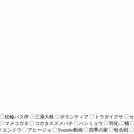
松輪バス停
三浦大根
ボランティア
トウダイグサ
セ
マメコガネ
コガタスズメバチ
ハンミョウ
羽化
蛹
ノエンドウ
アヒージョ
Youtube動画
四季の家
蛙合戦