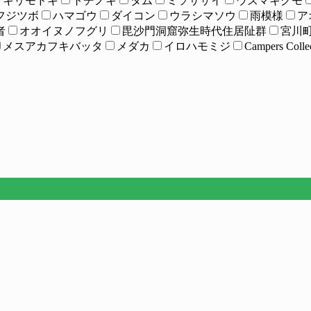
ミキリモドキ
トチノキ
ダム
ミソサザイ
ウズマキグモ
フジツボ
ハマゴウ
ダイコン
ウラシマソウ
雨模様
ア
者
オオイヌノフグリ
毘沙門洞窟弥生時代住居阯群
宮川
メスアカフキバッタ
メダカ
イロハモミジ
Campers 