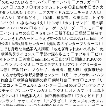
子のたんけんひろばコンパス
オニシバリ
アカテガニ
イルス
ツユクサ
オオシオカラトンボ
若山牧水
焚き火
マダラ
DUG（ダグ）
アズマヒキガエル
チャミノガ
カメムシ
道の駅どうし
産卵
横浜市
久里浜港
ヒイラ
リンソウ
いきものぬりえ
トンボ
ホットサンド
道の駅
intel AX200 NGW
ネイチャーゲームリーダー
スモア
キ
ハンミョウの会
キセルガイ
親子登山
燻製
椿荘オ
ル
いきものカード
もえぎ野公園
カエル合戦
intel（イ
崎公園
環境科学センター
横浜 森のインタープリターズ
こでも身近な自然案内人講座
もえぎ野ふれあいの樹林
ぬ
横浜防災ライセンス
季節の森を歩こう
ヤブキリ
ビロ
オトシブミ
河童
intel HM370
山北町
関東ふれあいの
ウラギンシジミ
マユタテアカネ
アウトドアリーダー
ス停
市沢谷戸
ノウサギ
金田湾
盗人狩
横浜市野外
くろがね青少年野外活動センター
1月
ケブカサルハムシ
砲台山
横浜自然観察の森
剱埼灯台
ヤゴ
ヒメオドリ
エゴノキ
ウェルカムセンター
intel 660P
アカアシクワ
ウチャクソウ
ハマヒルガオ
ツグミ
オオカマキリ
環境
スビトハギ
自然案内人
国立科学博物館
フタオビミドリ
ウンラン
オオミズアオ
アブラゼミ
アカスジキンカメム