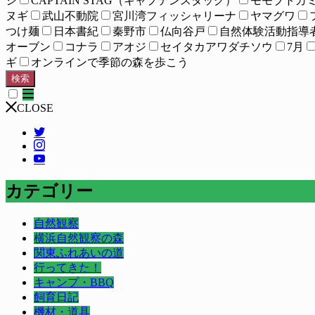
シ
CAPTAIN STAG（キャプテンスタッグ）
モモブトカ
ヌギ
武山不動院
宮川湾フィッシャリーナ
ヤマグワ
つけ麺
日本書紀
秦野市
仏向谷戸
自然体験活動指導
オーブン
コナラ
アオジ
セイタカアワダチソウ
7月
ギ
オンラインで季節の森を歩こう
検索
CLOSE
カテゴリー
自然観察
横浜自然観察の森
関東ふれあいの道
行ってきた！
キャンプ・BBQ
飼育日記
機材・道具