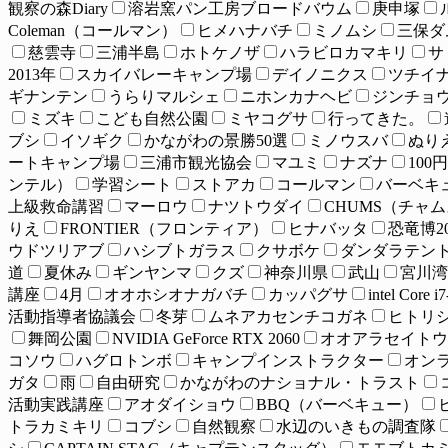
観察の森Diary
溶岩窯パン工房ブロードバウム
庚申塚
Coleman（コールマン）
ヒメハナバチ
ミノムシ
三保ダ
慈雲寺
三浦半島
ホトケノザ
ハラビロカマキリ
サ
2013年
スカイバレーキャンプ場
デイノニクス
ツチイ
ギナンテン
うらりマルシェ
ニホンカナヘビ
ジンチョ
ミズキ
こども自然公園
ミヤコグサ
行ってきた。
ブシ
イソギク
かながわの景勝50選
ミノウスバ
ぬり
ートキャンプ場
三浦市観光協会
マユミ
ナズナ
100
ンテル）
学習シート
ストアカ
コールマン
バーベキ
上級救命講習
マーロウ
ナツトウダイ
CHUMS（チャ
りえ
FRONTIER（フロンティア）
ヒナバッタ
恐竜博20
ウドツリアブ
ハシブトガラス
クサボケ
ダンダラテン
道
夏休み
ギンヤンマ
クズ
神奈川県
武山
宮川湾
講座
4月
オオホシオナガバチ
カッパグサ
intel Core 
活動指導者協議会
冬芽
ムネアカセンチコガネ
ヒトリ
舞岡公園
NVIDIA GeForce RTX 2060
オオアラセイトウ
コソウ
ハグロトンボ
キャンプインストラクター
オン
ガタ
雨
自由研究
かながわのナショナル・トラスト
活動実践講座
アオダイショウ
BBQ（バーベキュー）
トラカミキリ
コブシ
自然観察
水辺のいきもの調査隊