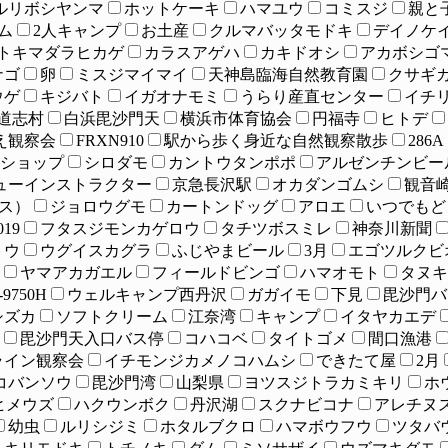
ルリボシヤンマ
ホットケーキ
ハマユウ
コミスジ
親と
ム
2人キャンプ
お土産
クルマバッタモドキ
デイノケ
トキマダラヒカゲ
カラスアゲハ
カキドオシ
アカボシゴ
ナゴ
卵
ミスジマイマイ
天神島臨海自然教育園
クサギ
ウゲ
キジバト
イガオナモミ
うらり産直センター
イチ
道志村
白浜毘沙門天
横浜市体育協会
円福寺
ヒトデ
え観察会
FRXN910
駅から歩く身近な自然観察散歩
286A
円ショップ
シロダモ
カントウタンポポ
アルゼンチンビー
ューインストラクター
京急長沢駅
オカダンゴムシ
観音
ムス）
ジョロウグモ
カートンドッグ
アロエ
いつでもど
19
フタスジモンカゲロウ
タチツボスミレ
神奈川新聞
トウ
ウグイスカグラ
ふじやまビール
3月
エゴツルクビ
ヤマアカガエル
フィールドビンゴ
ハマオモト
タヌキ
i7-9750H
ウェルキャンプ西丹沢
ガガイモ
下見
毘沙門バ
シズカ
ソフトクリーム
江奈湾
キャンプ
イタヤカエデ
毘沙門天入口バス停
コハコベ
タイトゴメ
間口漁港
ライン観察会
イチモンジカメノコハムシ
できたて屋
2月
コバンソウ
毘沙門湾
山梨県
ヨツスジトラカミキリ
ホ
ヒメウズ
ハクウンボク
丹沢湖
スクナビコナ
アレチヌ
幼虫
ルリシジミ
ホタルブクロ
ハマボウフウ
ツタバ