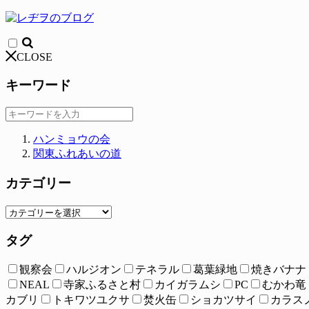
CLOSE
キーワード
ハンミョウの会
関東ふれあいの道
カテゴリー
タグ
観察会
ハルジオン
テネラル
葛葉緑地
焼きバナナ
NEAL
寺家ふるさと村
カイガラムシ
PC
むかわ竜
カブリ
トキワツユクサ
焚火缶
ショカツサイ
カラス