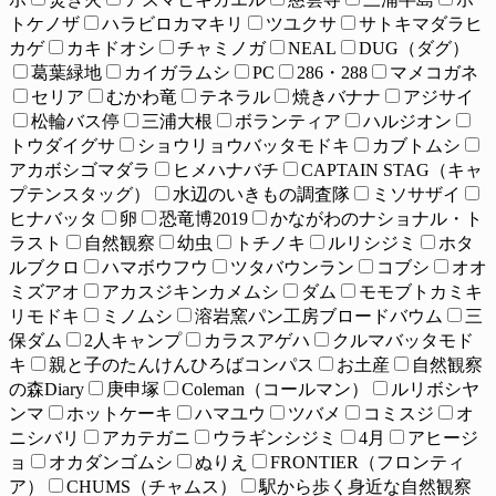
トケノザ
ハラビロカマキリ
ツユクサ
サトキマダラヒ
カゲ
カキドオシ
チャミノガ
NEAL
DUG（ダグ）
葛葉緑地
カイガラムシ
PC
286・288
マメコガネ
セリア
むかわ竜
テネラル
焼きバナナ
アジサイ
松輪バス停
三浦大根
ボランティア
ハルジオン
トウダイグサ
ショウリョウバッタモドキ
カブトムシ
アカボシゴマダラ
ヒメハナバチ
CAPTAIN STAG（キャ
プテンスタッグ）
水辺のいきもの調査隊
ミソサザイ
ヒナバッタ
卵
恐竜博2019
かながわのナショナル・ト
ラスト
自然観察
幼虫
トチノキ
ルリシジミ
ホタ
ルブクロ
ハマボウフウ
ツタバウンラン
コブシ
オオ
ミズアオ
アカスジキンカメムシ
ダム
モモブトカミキ
リモドキ
ミノムシ
溶岩窯パン工房ブロードバウム
三
保ダム
2人キャンプ
カラスアゲハ
クルマバッタモド
キ
親と子のたんけんひろばコンパス
お土産
自然観察
の森Diary
庚申塚
Coleman（コールマン）
ルリボシヤ
ンマ
ホットケーキ
ハマユウ
ツバメ
コミスジ
オ
ニシバリ
アカテガニ
ウラギンシジミ
4月
アヒージ
ョ
オカダンゴムシ
ぬりえ
FRONTIER（フロンティ
ア）
CHUMS（チャムス）
駅から歩く身近な自然観察