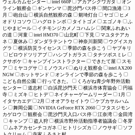
ウェルカムセンター
intel 660P
アカアシクワガタ
オン
ライン観察会
ギンヤンマ
毘沙門バス停
間口漁港
3
月
砲台山
横浜自然観察の森
剱埼灯台
ヤゴ
ヒメ
オドリコソウ
ハグロトンボ
タイトゴメ
エゴノキ
ふ
じやまビール
イチモンジカメノコハムシ
関東ふれあい
の道
河童
intel HM370
山北町
下見
マユタテアカ
ネ
夏休み
ダンダラテントウ
神奈川新聞
ウグイスカ
グラ
横浜防災ライセンス
季節の森を歩こう
ヤブキリ
ビロウドツリアブ
ハシブトガラス
タチツボスミレ
クサボケ
キャンプインストラクター
できたて屋
スモ
ア
ミヤコグサ
ミノウスバ
ぬりえ観察会
intel AX200
NGW
ホットサンド
オンラインで季節の森を歩こう
こども自然公園
行ってきた。
くろがね青少年野外活動
センター
道志村
白浜毘沙門天
横浜市体育協会
円福
寺
ミズキ
ヒトデ
ネイチャーゲームリーダー
1月
イタヤカエデ
2月
オオアラセイトウ
ケブカサルハム
シ
舞岡公園
NVIDIA GeForce RTX 2060
フタスジモン
カゲロウ
観察会
毘沙門天入口バス停
江奈湾
金田湾
キャンプ
盗人狩
横浜市野外活動指導者協議会
冬芽
ムネアカセンチコガネ
ヒトリシズカ
ノウサギ
ソフ
トクリーム
寺家ふるさと村