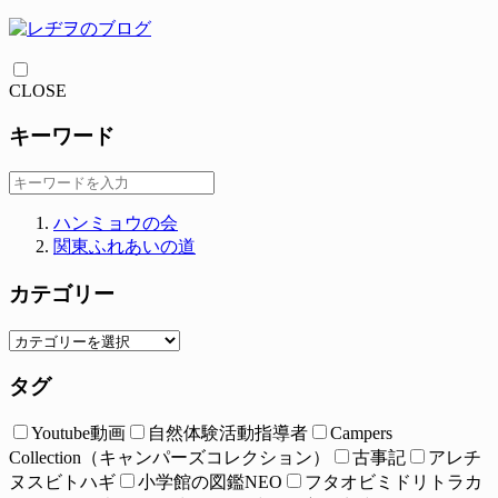
CLOSE
キーワード
ハンミョウの会
関東ふれあいの道
カテゴリー
タグ
Youtube動画
自然体験活動指導者
Campers
Collection（キャンパーズコレクション）
古事記
アレチ
ヌスビトハギ
小学館の図鑑NEO
フタオビミドリトラカ