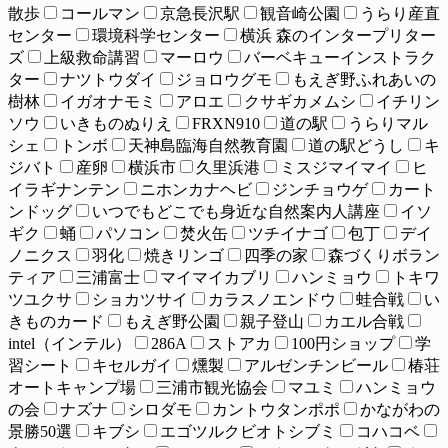
散歩
コールマン
京急長沢駅
観音崎公園
うらり産直
センター
環境科学センター
横浜 森のインタープリター
ズ
上級救命講習
マーロウ
バーベキューインストラク
ター
ナツトウダイ
ジョロウグモ
もえぎ野ふれあいの
樹林
イガオナモミ
アロエ
クサギカメムシ
イチリン
ソウ
いきものぬりえ
FRXN910
道の駅
うらりマル
シェ
トンボ
天神島臨海自然教育園
道の駅どうし
キ
ジバト
産卵
横浜市
久里浜港
ミスジマイマイ
ヒ
イラギナンテン
ニホンカナヘビ
ジンチョウゲ
カート
ンドッグ
いつでもどこでも身近な自然案内人講座
イソ
ギク
蛹
パソコン
焚火缶
ツチイナゴ
包丁
デイ
ノニクス
羽化
焼きリンゴ
四季の家
森づくりボラン
ティア
三浦富士
マイマイカブリ
ハンミョウ
トキワ
ツユクサ
ショカツサイ
カラスノエンドウ
蛙合戦
い
きものカード
もえぎ野公園
親子登山
カエル合戦
intel（インテル）
286A
ストアカ
100円ショップ
学
習シート
キセルガイ
燻製
アルゼンチンビール
椿荘
オートキャンプ場
三浦市観光協会
マユミ
ハンミョウ
の会
ナズナ
シロダモ
カントウタンポポ
かながわの
景勝50選
キブシ
エゴツルクビオトシブミ
コハコベ