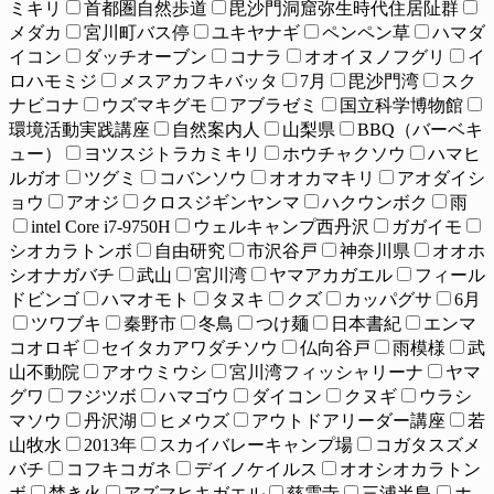
ミキリ
首都圏自然歩道
毘沙門洞窟弥生時代住居阯群
メダカ
宮川町バス停
ユキヤナギ
ペンペン草
ハマダ
イコン
ダッチオーブン
コナラ
オオイヌノフグリ
イ
ロハモミジ
メスアカフキバッタ
7月
毘沙門湾
スク
ナビコナ
ウズマキグモ
アブラゼミ
国立科学博物館
環境活動実践講座
自然案内人
山梨県
BBQ（バーベキ
ュー）
ヨツスジトラカミキリ
ホウチャクソウ
ハマヒ
ルガオ
ツグミ
コバンソウ
オオカマキリ
アオダイシ
ョウ
アオジ
クロスジギンヤンマ
ハクウンボク
雨
intel Core i7-9750H
ウェルキャンプ西丹沢
ガガイモ
シオカラトンボ
自由研究
市沢谷戸
神奈川県
オオホ
シオナガバチ
武山
宮川湾
ヤマアカガエル
フィール
ドビンゴ
ハマオモト
タヌキ
クズ
カッパグサ
6月
ツワブキ
秦野市
冬鳥
つけ麺
日本書紀
エンマ
コオロギ
セイタカアワダチソウ
仏向谷戸
雨模様
武
山不動院
アオウミウシ
宮川湾フィッシャリーナ
ヤマ
グワ
フジツボ
ハマゴウ
ダイコン
クヌギ
ウラシ
マソウ
丹沢湖
ヒメウズ
アウトドアリーダー講座
若
山牧水
2013年
スカイバレーキャンプ場
コガタスズメ
バチ
コフキコガネ
デイノケイルス
オオシオカラトン
ボ
焚き火
アズマヒキガエル
慈雲寺
三浦半島
ホ