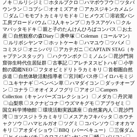
ノキ
ルリシジミ
ホタルブクロ
ハマボウフウ
ツタバ
ウンラン
コブシ
オオミズアオ
アカスジキンカメムシ
ダム
モモブトカミキリモドキ
ヒメウズ
溶岩窯パン
工房ブロードバウム
2人キャンプ
カラスアゲハ
クル
マバッタモドキ
親と子のたんけんひろばコンパス
お土
産
自然観察の森Diary
庚申塚
Coleman（コールマン）
ルリボシヤンマ
ホットケーキ
ハマユウ
ツバメ
コミスジ
オニシバリ
アカテガニ
CAPTAIN STAG（キ
ャプテンスタッグ）
ハクウンボク
ミノムシ
毘沙門洞
窟弥生時代住居阯群
古事記
アレチヌスビトハギ
小学
館の図鑑NEO
フタオビミドリトラカミキリ
首都圏自然
歩道
自然体験活動指導者
宮川町バス停
イロハモミジ
ユキヤナギ
ペンペン草
ハマダイコン
ダッチオーブ
ン
コナラ
オオイヌノフグリ
アオジ
Campers
Collection（キャンパーズコレクション）
メダカ
丹沢湖
山梨県
スクナビコナ
ウズマキグモ
アブラゼミ
国立科学博物館
環境活動実践講座
自然案内人
毘沙門
湾
ヨツスジトラカミキリ
メスアカフキバッタ
ホウチ
ャクソウ
ハマヒルガオ
ツグミ
コバンソウ
オオカマ
キリ
アオダイショウ
BBQ（バーベキュー）
三保ダム
ヒメハナバチ
クロスジギンヤンマ
蛹
パソコン