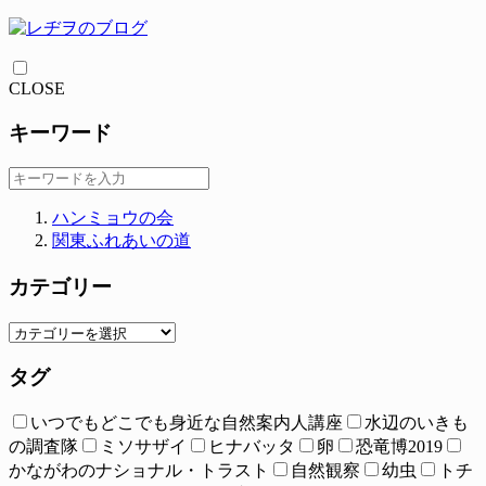
CLOSE
キーワード
ハンミョウの会
関東ふれあいの道
カテゴリー
タグ
いつでもどこでも身近な自然案内人講座
水辺のいきも
の調査隊
ミソサザイ
ヒナバッタ
卵
恐竜博2019
かながわのナショナル・トラスト
自然観察
幼虫
トチ