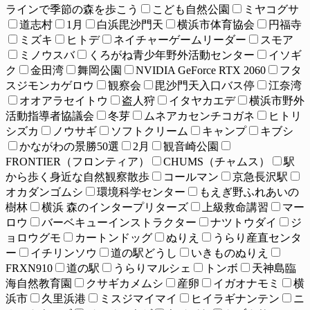
ラインで季節の森を歩こう
こども自然公園
ミヤコグサ
道志村
1月
白浜毘沙門天
横浜市体育協会
円福寺
ミズキ
ヒトデ
ネイチャーゲームリーダー
スモア
ミノウスバ
くろがね青少年野外活動センター
イソギ
ク
金田湾
舞岡公園
NVIDIA GeForce RTX 2060
フタ
スジモンカゲロウ
観察会
毘沙門天入口バス停
江奈湾
オオアラセイトウ
盗人狩
イタヤカエデ
横浜市野外
活動指導者協議会
冬芽
ムネアカセンチコガネ
ヒトリ
シズカ
ノウサギ
ソフトクリーム
キャンプ
キブシ
かながわの景勝50選
2月
観音崎公園
FRONTIER（フロンティア）
CHUMS（チャムス）
駅
から歩く身近な自然観察散歩
コールマン
京急長沢駅
オカダンゴムシ
環境科学センター
もえぎ野ふれあいの
樹林
横浜 森のインタープリターズ
上級救命講習
マー
ロウ
バーベキューインストラクター
ナツトウダイ
ジ
ョロウグモ
カートンドッグ
ぬりえ
うらり産直センタ
ー
イチリンソウ
道の駅どうし
いきものぬりえ
FRXN910
道の駅
うらりマルシェ
トンボ
天神島臨
海自然教育園
クサギカメムシ
産卵
イガオナモミ
横
浜市
久里浜港
ミスジマイマイ
ヒイラギナンテン
ニ