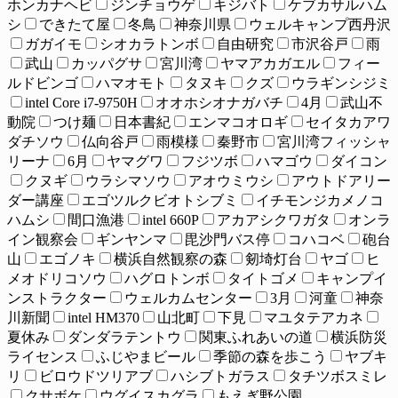
ホンカナヘビ
ジンチョウゲ
キジバト
ケブカサルハム
シ
できたて屋
冬鳥
神奈川県
ウェルキャンプ西丹沢
ガガイモ
シオカラトンボ
自由研究
市沢谷戸
雨
武山
カッパグサ
宮川湾
ヤマアカガエル
フィー
ルドビンゴ
ハマオモト
タヌキ
クズ
ウラギンシジミ
intel Core i7-9750H
オオホシオナガバチ
4月
武山不
動院
つけ麺
日本書紀
エンマコオロギ
セイタカアワ
ダチソウ
仏向谷戸
雨模様
秦野市
宮川湾フィッシャ
リーナ
6月
ヤマグワ
フジツボ
ハマゴウ
ダイコン
クヌギ
ウラシマソウ
アオウミウシ
アウトドアリー
ダー講座
エゴツルクビオトシブミ
イチモンジカメノコ
ハムシ
間口漁港
intel 660P
アカアシクワガタ
オンラ
イン観察会
ギンヤンマ
毘沙門バス停
コハコベ
砲台
山
エゴノキ
横浜自然観察の森
剱埼灯台
ヤゴ
ヒ
メオドリコソウ
ハグロトンボ
タイトゴメ
キャンプイ
ンストラクター
ウェルカムセンター
3月
河童
神奈
川新聞
intel HM370
山北町
下見
マユタテアカネ
夏休み
ダンダラテントウ
関東ふれあいの道
横浜防災
ライセンス
ふじやまビール
季節の森を歩こう
ヤブキ
リ
ビロウドツリアブ
ハシブトガラス
タチツボスミレ
クサボケ
ウグイスカグラ
もえぎ野公園