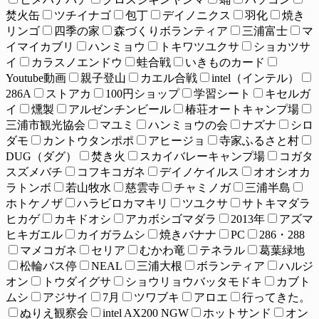
焚火缶
ツチイナゴ
包丁
デイノニクス
羽化
焼き
リンゴ
四季の家
森づくりボランティア
三浦富士
マ
イマイカブリ
ハンミョウ
トキワツユクサ
ショカツサ
イ
カラスノエンドウ
蛙合戦
いきものカード
Youtube動画
親子登山
カエル合戦
intel（インテル）
286A
ストアカ
100円ショップ
学習シート
キセルガ
イ
燻製
アルゼンチンビール
椿荘オートキャンプ場
三浦市観光協会
マユミ
ハンミョウの会
ナズナ
シロ
ダモ
カントウタンポポ
アヒージョ
寺家ふるさと村
DUG（ダグ）
焚き火
スカイバレーキャンプ場
コガタ
スズメバチ
コフキコガネ
デイノケイルス
オオシオカ
ラトンボ
若山牧水
慈雲寺
チャミノガ
三浦半島
ホトケノザ
ハラビロカマキリ
ツユクサ
サトキマダラ
ヒカゲ
カキドオシ
アカボシゴマダラ
2013年
アズマ
ヒキガエル
カイガラムシ
焼きバナナ
PC
286・288
マメコガネ
セリア
むかわ竜
テネラル
葛葉緑地
松輪バス停
NEAL
三浦大根
ボランティア
ハルジ
オン
トウダイグサ
ショウリョウバッタモドキ
カブト
ムシ
アジサイ
7月
ツワブキ
アロエ
行ってきた。
ぬりえ観察会
intel AX200 NGW
ホットサンド
オン