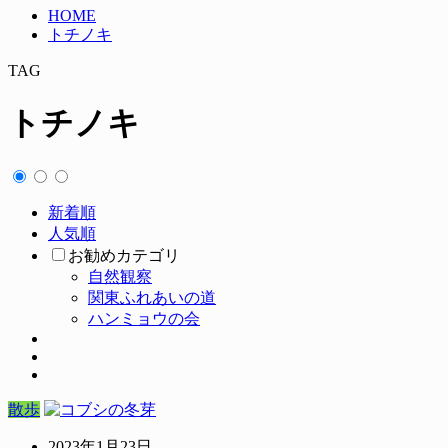
HOME
トチノキ
TAG
トチノキ
新着順
人気順
お勧めカテゴリ
自然観察
関東ふれあいの道
ハンミョウの会
散歩
2023年1月23日