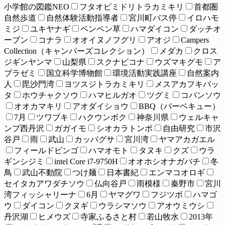
小学館の図鑑NEO
フタオビミドリトラカミキリ
首都圏
自然歩道
自然体験活動指導者
宮川町バス停
イロハモ
ミジ
ユキヤナギ
ペンペン草
ハマダイコン
ダッチオ
ーブン
コナラ
オオイヌノフグリ
アオジ
Campers
Collection（キャンパーズコレクション）
メダカ
クロス
ジギンヤンマ
山梨県
スクナビコナ
ウズマキグモ
ア
ブラゼミ
国立科学博物館
環境活動実践講座
自然案内
人
毘沙門湾
ヨツスジトラカミキリ
メスアカフキバッ
タ
ホウチャクソウ
ハマヒルガオ
ツグミ
コバンソウ
オオカマキリ
アオダイショウ
BBQ（バーベキュー）
7月
ツワブキ
ハクウンボク
神奈川県
ウェルキャ
ンプ西丹沢
ガガイモ
シオカラトンボ
自由研究
市沢
谷戸
雨
武山
カッパグサ
宮川湾
ヤマアカガエル
フィールドビンゴ
ハマオモト
タヌキ
クズ
ウラ
ギンシジミ
intel Core i7-9750H
オオホシオナガバチ
冬
鳥
武山不動院
つけ麺
日本書紀
エンマコオロギ
セイタカアワダチソウ
仏向谷戸
雨模様
秦野市
宮川
湾フィッシャリーナ
6月
ヤマグワ
フジツボ
ハマゴ
ウ
ダイコン
クヌギ
ウラシマソウ
アオウミウシ
丹沢湖
ヒメウズ
寺家ふるさと村
若山牧水
2013年