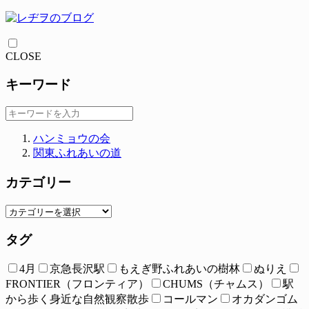
CLOSE
キーワード
ハンミョウの会
関東ふれあいの道
カテゴリー
タグ
4月
京急長沢駅
もえぎ野ふれあいの樹林
ぬりえ
FRONTIER（フロンティア）
CHUMS（チャムス）
駅
から歩く身近な自然観察散歩
コールマン
オカダンゴム