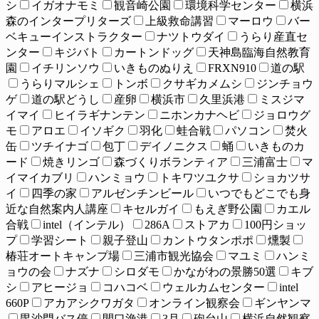
シ
イガオナモミ
観音崎公園
環境科学センター
横浜
森のインタープリターズ
上級救命講習
マーロウ
バー
ベキューインストラクター
ナツトウダイ
うらり産直セ
ンター
キジバト
カートンドッグ
天神島臨海自然教育
園
イチリンソウ
いきものぬりえ
FRXN910
道の駅
うらりマルシェ
トンボ
クサギカメムシ
ジンチョウ
ゲ
道の駅どうし
産卵
横浜市
久里浜港
ミスジマ
イマイ
ヒイラギナンテン
ニホンカナヘビ
ジョロウグ
モ
アロエ
イソギク
羽化
蛙合戦
パソコン
焚火
缶
ツチイナゴ
包丁
デイノニクス
蛹
いきものカ
ード
焼きリンゴ
森づくりボランティア
三浦富士
マ
イマイカブリ
ハンミョウ
トキワツユクサ
ショカツサ
イ
四季の家
アルゼンチンビール
いつでもどこでも身
近な自然案内人講座
キセルガイ
もえぎ野公園
カエル
合戦
intel（インテル）
286A
ストアカ
100円ショッ
プ
学習シート
親子登山
カントウタンポポ
燻製
椿荘オートキャンプ場
三浦市観光協会
マユミ
ハンミ
ョウの会
ナズナ
シロダモ
かながわの景勝50選
キブ
シ
アヒージョ
コハコベ
ウェルカムセンター
intel
660P
アカアシクワガタ
オンライン観察会
ギンヤンマ
毘沙門バス停
間口漁港
3月
砲台山
横浜自然観察