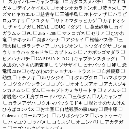
スカイバレーキャンプ場
コガタスズメバチ
コフキコ
ガネ
デイノケイルス
オオシオカラトンボ
焚き火
ア
ズマヒキガエル
慈雲寺
三浦半島
ホトケノザ
ハラビ
ロカマキリ
ツユクサ
サトキマダラヒカゲ
カキドオシ
チャミノガ
NEAL
DUG（ダグ）
葛葉緑地
カイ
ガラムシ
PC
286・288
マメコガネ
セリア
むかわ
竜
テネラル
焼きバナナ
アジサイ
松輪バス停
三
浦大根
ボランティア
ハルジオン
トウダイグサ
ショ
ウリョウバッタモドキ
カブトムシ
アカボシゴマダラ
ヒメハナバチ
CAPTAIN STAG（キャプテンスタッグ）
水辺のいきもの調査隊
ミソサザイ
ヒナバッタ
卵
恐
竜博2019
かながわのナショナル・トラスト
自然観察
幼虫
トチノキ
ルリシジミ
ホタルブクロ
ハマボウフ
ウ
ツタバウンラン
コブシ
オオミズアオ
アカスジキ
ンカメムシ
ダム
モモブトカミキリモドキ
ミノムシ
溶岩窯パン工房ブロードバウム
三保ダム
2人キャンプ
カラスアゲハ
クルマバッタモドキ
親と子のたんけん
ひろばコンパス
お土産
自然観察の森Diary
庚申塚
Coleman（コールマン）
ルリボシヤンマ
ホットケーキ
ハマユウ
ツバメ
コミスジ
オニシバリ
アカテガ
ニ
エゴツルクビオトシブミ