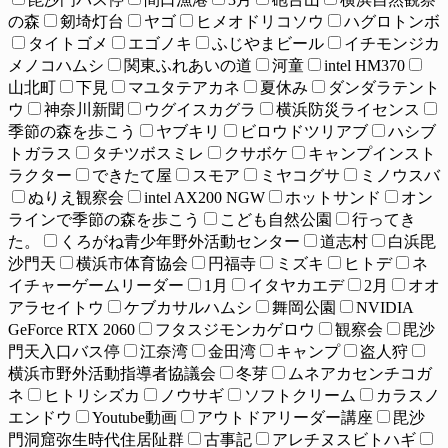
の森
剱埼灯台
ヤゴ
ヒメオドリコソウ
ハグロトンボ
タイトゴメ
エゴノキ
ふじやまビール
イチモンジカ
メノコハムシ
関東ふれあいの道
河童
intel HM370
山北町
下見
マユタテアカネ
夏休み
ダンダラテント
ウ
神奈川新聞
ウグイスカグラ
横浜防災ライセンス
季節の森を歩こう
ヤブキリ
ビロウドツリアブ
ハシブ
トガラス
タチツボスミレ
クサボケ
キャンプインスト
ラクター
できたて屋
スモア
ミヤコグサ
ミノウスバ
ぬりえ観察会
intel AX200 NGW
ホットサンド
オン
ラインで季節の森を歩こう
こども自然公園
行ってき
た。
くろがね青少年野外活動センター
道志村
白浜毘
沙門天
横浜市体育協会
円福寺
ミズキ
ヒトデ
ネ
イチャーゲームリーダー
1月
イタヤカエデ
2月
オオ
アラセイトウ
ケブカサルハムシ
舞岡公園
NVIDIA
GeForce RTX 2060
フタスジモンカゲロウ
観察会
毘沙
門天入口バス停
江奈湾
金田湾
キャンプ
盗人狩
横浜市野外活動指導者協議会
冬芽
ムネアカセンチコガ
ネ
ヒトリシズカ
ノウサギ
ソフトクリーム
カラスノ
エンドウ
Youtube動画
アウトドアリーダー講座
毘沙
門洞窟弥生時代住居阯群
古事記
アレチヌスビトハギ