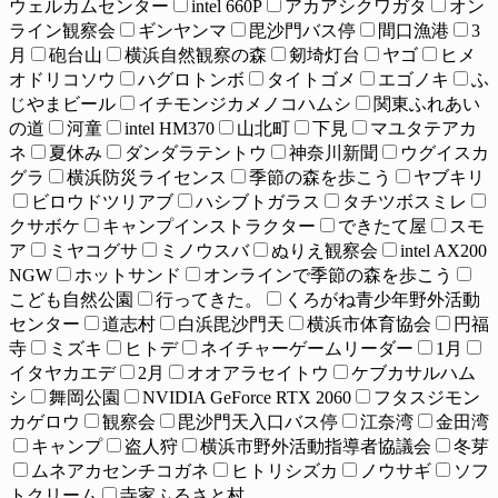
ウェルカムセンター
intel 660P
アカアシクワガタ
オン
ライン観察会
ギンヤンマ
毘沙門バス停
間口漁港
3
月
砲台山
横浜自然観察の森
剱埼灯台
ヤゴ
ヒメ
オドリコソウ
ハグロトンボ
タイトゴメ
エゴノキ
ふ
じやまビール
イチモンジカメノコハムシ
関東ふれあい
の道
河童
intel HM370
山北町
下見
マユタテアカ
ネ
夏休み
ダンダラテントウ
神奈川新聞
ウグイスカ
グラ
横浜防災ライセンス
季節の森を歩こう
ヤブキリ
ビロウドツリアブ
ハシブトガラス
タチツボスミレ
クサボケ
キャンプインストラクター
できたて屋
スモ
ア
ミヤコグサ
ミノウスバ
ぬりえ観察会
intel AX200
NGW
ホットサンド
オンラインで季節の森を歩こう
こども自然公園
行ってきた。
くろがね青少年野外活動
センター
道志村
白浜毘沙門天
横浜市体育協会
円福
寺
ミズキ
ヒトデ
ネイチャーゲームリーダー
1月
イタヤカエデ
2月
オオアラセイトウ
ケブカサルハム
シ
舞岡公園
NVIDIA GeForce RTX 2060
フタスジモン
カゲロウ
観察会
毘沙門天入口バス停
江奈湾
金田湾
キャンプ
盗人狩
横浜市野外活動指導者協議会
冬芽
ムネアカセンチコガネ
ヒトリシズカ
ノウサギ
ソフ
トクリーム
寺家ふるさと村