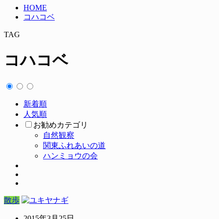
HOME
コハコベ
TAG
コハコベ
新着順
人気順
お勧めカテゴリ
自然観察
関東ふれあいの道
ハンミョウの会
散歩
2015年3月25日