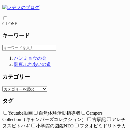
CLOSE
キーワード
ハンミョウの会
関東ふれあいの道
カテゴリー
タグ
Youtube動画
自然体験活動指導者
Campers
Collection（キャンパーズコレクション）
古事記
アレチ
ヌスビトハギ
小学館の図鑑NEO
フタオビミドリトラカ