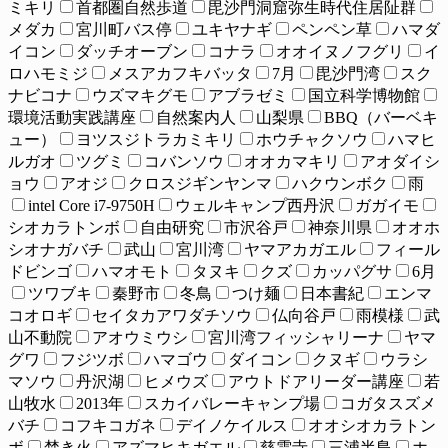
ミキリ
首都圏自然歩道
毘沙門洞窟弥生時代住居阯群
メダカ
宮川町バス停
ユキヤナギ
ペンペン草
ハマダ
イコン
ダッチオーブン
コナラ
オオイヌノフグリ
イ
ロハモミジ
メスアカフキバッタ
7月
毘沙門湾
スク
ナビコナ
ウズマキグモ
アブラゼミ
国立科学博物館
環境活動実践講座
自然案内人
山梨県
BBQ（バーベキ
ュー）
ヨツスジトラカミキリ
ホウチャクソウ
ハマヒ
ルガオ
ツグミ
コバンソウ
オオカマキリ
アオダイシ
ョウ
アオジ
クロスジギンヤンマ
ハクウンボク
雨
intel Core i7-9750H
ウェルキャンプ西丹沢
ガガイモ
シオカラトンボ
自由研究
市沢谷戸
神奈川県
オオホ
シオナガバチ
武山
宮川湾
ヤマアカガエル
フィール
ドビンゴ
ハマオモト
タヌキ
クズ
カッパグサ
6月
ツワブキ
秦野市
冬鳥
つけ麺
日本書紀
エンマ
コオロギ
セイタカアワダチソウ
仏向谷戸
雨模様
武
山不動院
アオウミウシ
宮川湾フィッシャリーナ
ヤマ
グワ
フジツボ
ハマゴウ
ダイコン
クヌギ
ウラシ
マソウ
丹沢湖
ヒメウズ
アウトドアリーダー講座
若
山牧水
2013年
スカイバレーキャンプ場
コガタスズメ
バチ
コフキコガネ
デイノケイルス
オオシオカラトン
ボ
焚き火
アズマヒキガエル
慈雲寺
三浦半島
ホ