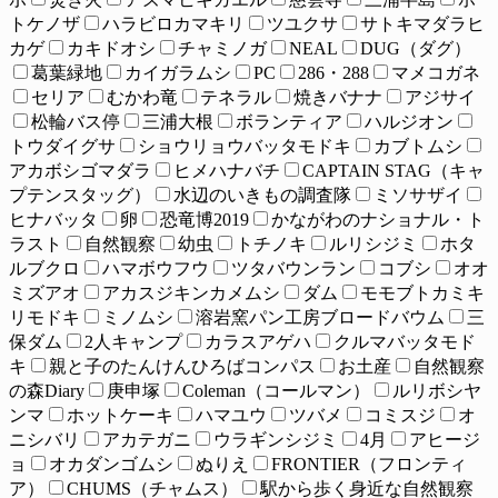
トケノザ
ハラビロカマキリ
ツユクサ
サトキマダラヒ
カゲ
カキドオシ
チャミノガ
NEAL
DUG（ダグ）
葛葉緑地
カイガラムシ
PC
286・288
マメコガネ
セリア
むかわ竜
テネラル
焼きバナナ
アジサイ
松輪バス停
三浦大根
ボランティア
ハルジオン
トウダイグサ
ショウリョウバッタモドキ
カブトムシ
アカボシゴマダラ
ヒメハナバチ
CAPTAIN STAG（キャ
プテンスタッグ）
水辺のいきもの調査隊
ミソサザイ
ヒナバッタ
卵
恐竜博2019
かながわのナショナル・ト
ラスト
自然観察
幼虫
トチノキ
ルリシジミ
ホタ
ルブクロ
ハマボウフウ
ツタバウンラン
コブシ
オオ
ミズアオ
アカスジキンカメムシ
ダム
モモブトカミキ
リモドキ
ミノムシ
溶岩窯パン工房ブロードバウム
三
保ダム
2人キャンプ
カラスアゲハ
クルマバッタモド
キ
親と子のたんけんひろばコンパス
お土産
自然観察
の森Diary
庚申塚
Coleman（コールマン）
ルリボシヤ
ンマ
ホットケーキ
ハマユウ
ツバメ
コミスジ
オ
ニシバリ
アカテガニ
ウラギンシジミ
4月
アヒージ
ョ
オカダンゴムシ
ぬりえ
FRONTIER（フロンティ
ア）
CHUMS（チャムス）
駅から歩く身近な自然観察