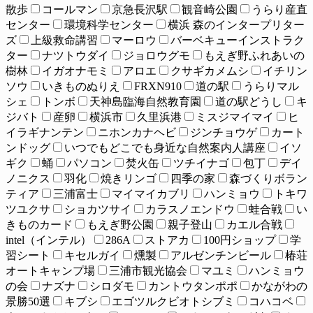
散歩
コールマン
京急長沢駅
観音崎公園
うらり産直
センター
環境科学センター
横浜 森のインタープリター
ズ
上級救命講習
マーロウ
バーベキューインストラク
ター
ナツトウダイ
ジョロウグモ
もえぎ野ふれあいの
樹林
イガオナモミ
アロエ
クサギカメムシ
イチリン
ソウ
いきものぬりえ
FRXN910
道の駅
うらりマル
シェ
トンボ
天神島臨海自然教育園
道の駅どうし
キ
ジバト
産卵
横浜市
久里浜港
ミスジマイマイ
ヒ
イラギナンテン
ニホンカナヘビ
ジンチョウゲ
カート
ンドッグ
いつでもどこでも身近な自然案内人講座
イソ
ギク
蛹
パソコン
焚火缶
ツチイナゴ
包丁
デイ
ノニクス
羽化
焼きリンゴ
四季の家
森づくりボラン
ティア
三浦富士
マイマイカブリ
ハンミョウ
トキワ
ツユクサ
ショカツサイ
カラスノエンドウ
蛙合戦
い
きものカード
もえぎ野公園
親子登山
カエル合戦
intel（インテル）
286A
ストアカ
100円ショップ
学
習シート
キセルガイ
燻製
アルゼンチンビール
椿荘
オートキャンプ場
三浦市観光協会
マユミ
ハンミョウ
の会
ナズナ
シロダモ
カントウタンポポ
かながわの
景勝50選
キブシ
エゴツルクビオトシブミ
コハコベ